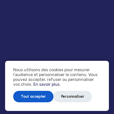
A propos
News
Contact
Mentions légales
Création de sites web près de Dinan
Basé près de Dinan, PANDAO accompagne les
Nous utilisons des cookies pour mesurer
professionnels en Bretagne dans la création de sites
l’audience et personnaliser le contenu. Vous
internet, la refonte de sites existants et le
pouvez accepter, refuser ou personnaliser
vos choix.
En savoir plus
.
référencement local. Je travaille directement avec vous
sur la structure, le design, les contenus, la mise en ligne
Tout accepter
Personnaliser
et le suivi du site.