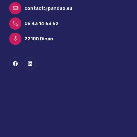
contact@pandao.eu
06 43 14 63 62
22100 Dinan
L'URL demandée n'a pas été trouvée sur ce serveur.
La page que vous voulez afficher n'existe pas, ou est
temporairement indisponible.
Merci d'essayer les actions suivantes :
Assurez-vous que l'URL dans la barre d'adresse de
votre navigateur est correctement orthographiée
et formatée.
Si vous avez atteint cette page en cliquant sur un
lien ou si vous pensez que cela concerne une erreur