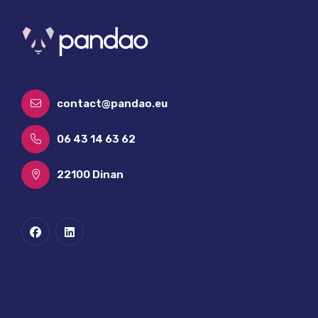
CONTACTEZ-NOUS
contact@pandao.eu
06 43 14 63 62
22100 Dinan
CRÉATION DE SITES INTERNET À DINAN, SAINT-MALO
ET EN BRETAGNE
Un site web qui donne envie
de vous choisir, pas
seulement de vous trouver.
PANDAO crée des sites internet pour les