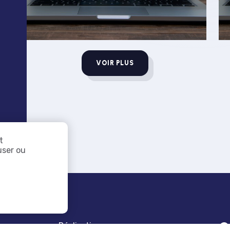
VOIR PLUS
t
user ou
C
Réalisations