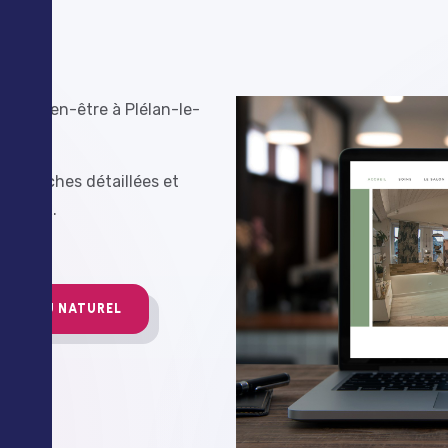
té et bien-être à Plélan-le-
c des fiches détaillées et
adeaux.
RE... AU NATUREL