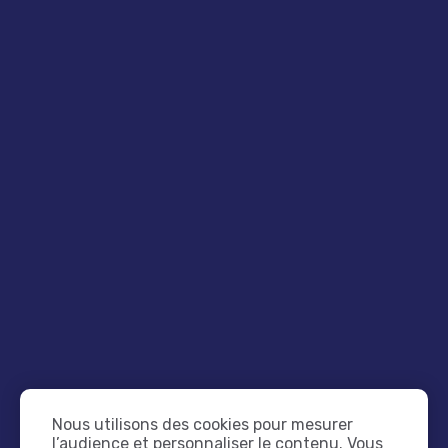
DE GOOGLE GEMINI SUR
VOTRE TRAFIC?
04/08/2026
CRÉER UN SITE INTERNET
PROFESSIONNEL : PAR OÙ
COMMENCER ?
10/06/2026
REFONTE DE SITE INTERNET
: LES SIGNES QU'IL EST
TEMPS DE REPRENDRE
VOTRE SITE
Nous utilisons des cookies pour mesurer
l’audience et personnaliser le contenu. Vous