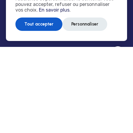
pouvez accepter, refuser ou personnaliser
10/06/2026
vos choix.
En savoir plus
.
Tout accepter
Personnaliser
SEO LOCAL : COMMENT
AIDER VOS CLIENTS À
VOUS TROUVER SUR
GOOGLE ?
10/06/2026
COMMENT PROTÉGER
VOTRE BOÎTE DE
RÉCEPTION CONTRE LES
SPAMS ?
21/11/2023