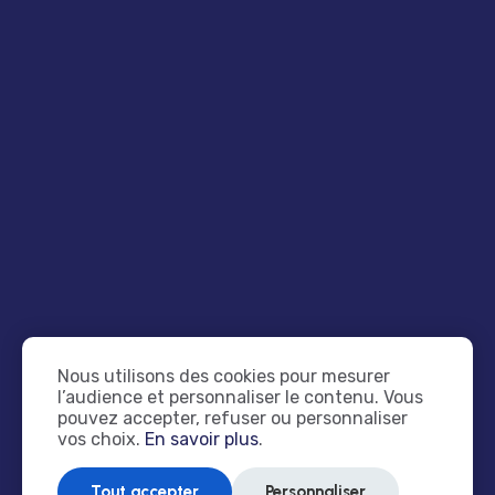
VOUS TROUVER SUR
GOOGLE ?
10/06/2026
COMMENT PROTÉGER
VOTRE BOÎTE DE
RÉCEPTION CONTRE LES
SPAMS ?
21/11/2023
Nous utilisons des cookies pour mesurer
l’audience et personnaliser le contenu. Vous
pouvez accepter, refuser ou personnaliser
Archives
vos choix.
En savoir plus
.
Tout accepter
Personnaliser